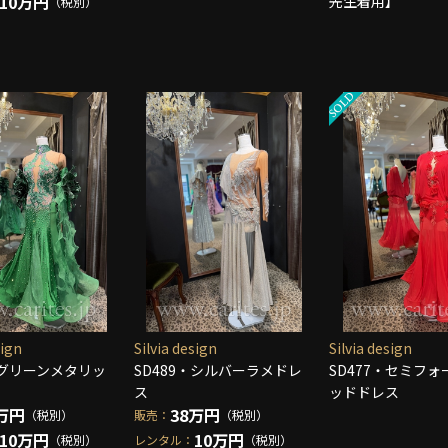
10万円
先生着用】
（税別）
sign
Silvia design
Silvia design
・グリーンメタリッ
SD489・シルバーラメドレ
SD477・セミフ
ス
ッドドレス
万円
38万円
（税別）
販売：
（税別）
10万円
10万円
（税別）
レンタル：
（税別）