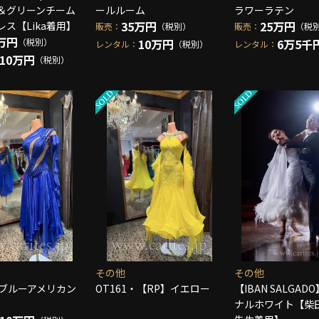
＆グリーンチーム
ールルーム
ラワーラテン
35万円
25万円
ス【Lika着用】
販売：
（税別）
販売：
（税
万円
（税別）
10万円
6万5千
レンタル：
（税別）
レンタル：
10万円
（税別）
その他
その他
・ブルーアメリカン
OT161・【RP】イエロー
【IBAN SALGA
ナルホワイト【柴