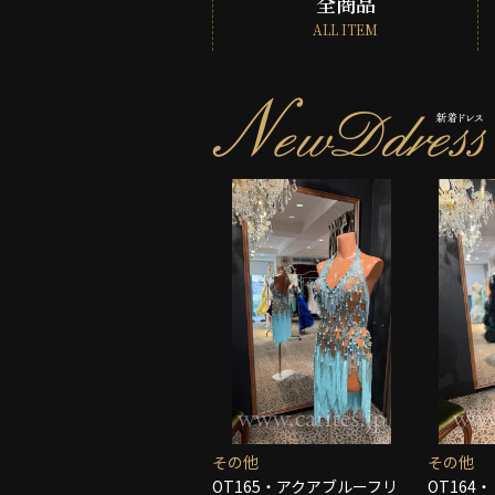
全商品
ALL ITEM
その他
その他
OT165・アクアブルーフリ
OT164・