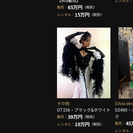
【Mia着用】
レンタル：
65万円
販売：
（税別）
15万円
レンタル：
（税別）
その他
Silvia de
OT156・ブラック&ホワイト
SD490
39万円
ク
販売：
（税別）
45
10万円
販売：
レンタル：
（税別）
レンタル：