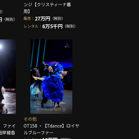
ンジ【クリスティーナ着
用】
別）
27万円
円
販売：
（税別）
（税別）
6万5千円
レンタル：
（税別）
その他
DO】ファイ
OT158 ・【Tdance】ロイヤ
田早綾香
ルブルーファー