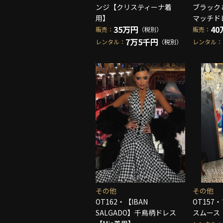
ンジ【クリスティーナ着
ブラック
用】
マッチドレ
35万円
40
販売：
（税別）
販売：
7万5千円
レンタル：
（税別）
レンタル：
その他
その他
OT162・【IBAN
OT157
SALGADO】千鳥柄ドレス
スムース