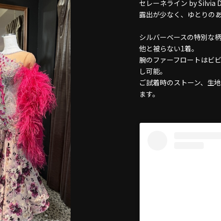
セレーネライン by Silvia D
露出が少なく、ゆとりの
シルバーベースの特別な
他と被らない1着。
腕のファーフロートはビ
し可能。
ご試着時のストーン、生
ます。