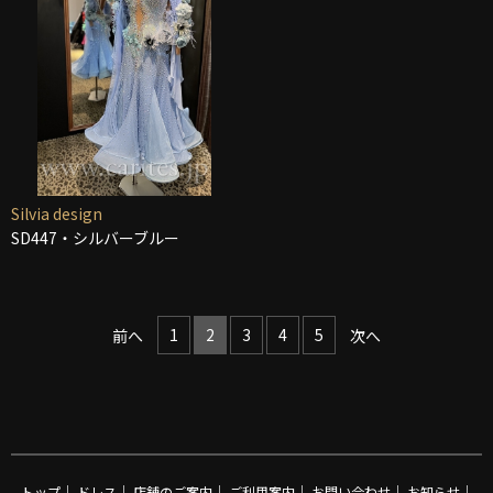
Silvia design
SD447・シルバーブルー
1
2
3
4
5
前へ
次へ
トップ
｜
ドレス
｜
店舗のご案内
｜
ご利用案内
｜
お問い合わせ
｜
お知らせ
｜