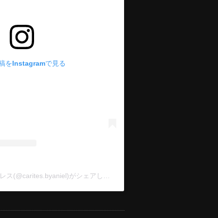
をInstagramで見る
CARITES 社交ダンスドレス(@carites.byaniel)がシェアした投稿