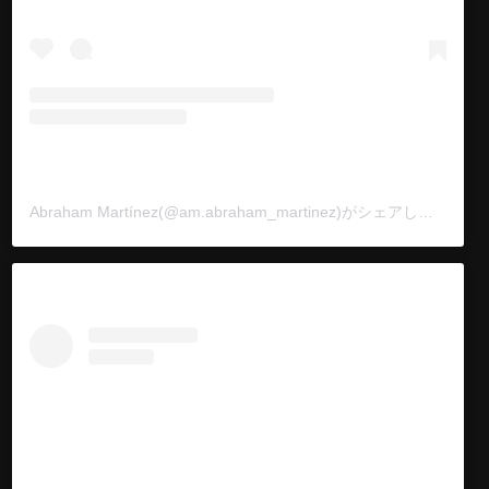
Abraham Martínez(@am.abraham_martinez)がシェアした投稿